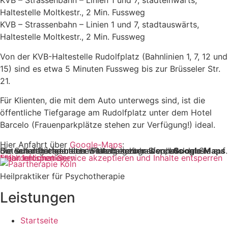
KVB – Strassenbahn – Linien 1 und 7, stadteinwärts,
Haltestelle Moltkestr., 2 Min. Fussweg
KVB – Strassenbahn – Linien 1 und 7, stadtauswärts,
Haltestelle Moltkestr., 2 Min. Fussweg
Von der KVB-Haltestelle Rudolfplatz (Bahnlinien 1, 7, 12 und
15) sind es etwa 5 Minuten Fussweg bis zur Brüsseler Str.
21.
Für Klienten, die mit dem Auto unterwegs sind, ist die
öffentliche Tiefgarage am Rudolfplatz unter dem Hotel
Barcelo (Frauenparkplätze stehen zur Verfügung!) ideal.
Hier Anfahrt über
Google-Maps
:
Sie sehen gerade einen Platzhalterinhalt von
. Um auf den eigentlichen Inhalt zuzugreifen, klicken Sie auf die Schaltfläche unten. Bitte beachten Sie, dass dabei Daten an Drittanbieter weitergegeben werden.
Google Maps
Mehr Informationen
Inhalt entsperren
Erforderlichen Service akzeptieren und Inhalte entsperren
Heilpraktiker für Psychotherapie
Leistungen
Startseite