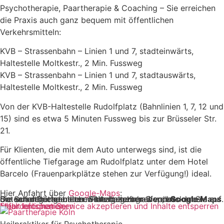
Psychotherapie, Paartherapie & Coaching – Sie erreichen
die Praxis auch ganz bequem mit öffentlichen
Verkehrsmitteln:
KVB – Strassenbahn – Linien 1 und 7, stadteinwärts,
Haltestelle Moltkestr., 2 Min. Fussweg
KVB – Strassenbahn – Linien 1 und 7, stadtauswärts,
Haltestelle Moltkestr., 2 Min. Fussweg
Von der KVB-Haltestelle Rudolfplatz (Bahnlinien 1, 7, 12 und
15) sind es etwa 5 Minuten Fussweg bis zur Brüsseler Str.
21.
Für Klienten, die mit dem Auto unterwegs sind, ist die
öffentliche Tiefgarage am Rudolfplatz unter dem Hotel
Barcelo (Frauenparkplätze stehen zur Verfügung!) ideal.
Hier Anfahrt über
Google-Maps
:
Sie sehen gerade einen Platzhalterinhalt von
. Um auf den eigentlichen Inhalt zuzugreifen, klicken Sie auf die Schaltfläche unten. Bitte beachten Sie, dass dabei Daten an Drittanbieter weitergegeben werden.
Google Maps
Mehr Informationen
Inhalt entsperren
Erforderlichen Service akzeptieren und Inhalte entsperren
Heilpraktiker für Psychotherapie